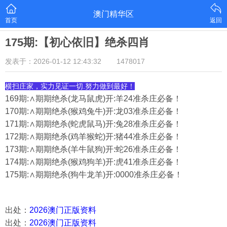
澳门精华区
首页
返回
175期:【初心依旧】绝杀四肖
发表于：2026-01-12 12:43:32
1478017
横扫庄家，实力见证一切.努力做到最好！
169期:∧期期绝杀(龙马鼠虎)开:羊24准杀庄必备
！
170期:∧期期绝杀(猴鸡兔牛)开:龙03准杀庄必备
！
171期:∧期期绝杀(蛇虎鼠马)开:兔28准杀庄必备
！
172期:∧期期绝杀(鸡羊猴蛇)开:猪44准杀庄必备
！
173期:∧期期绝杀(羊牛鼠狗)开:蛇26准杀庄必备
！
174期:∧期期绝杀(猴鸡狗羊)开:虎41准杀庄必备
！
175期:∧期期绝杀(狗牛龙羊)开:0000准杀庄必备
！
出处：
2026澳门正版资料
出处：
2026澳门正版资料